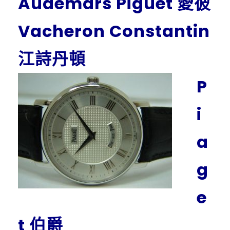
Audemars Piguet 愛彼
Vacheron Constantin
江詩丹頓
P
i
a
g
e
t 伯爵