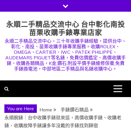
Skip
to
content
永順二手精品交流中心 台中彰化南投
苗栗收購手錶專業店家
永順二手精品交流中心，三十年收購手錶經驗，提供台中、
彰化、南投、苗栗收購手錶專業服務。收購ROLEX、
OMEGA、CARTIER、IWC、PATEK PHILIPPE、
AUDEMARS PIGUET等名錶，免費估價鑑定、高價收購手
錶、收購各類精品，K金,鑽石,附設平價手錶維修保養,免費
手錶換電池，中部地區二手精品與名錶收購中心。
You are Here
Home
手錶鑽石精品
永順腕錶｜台中收購手錶就來這，高價收購手錶、收購老
錶、收購故障手錶讓多年沒戴的手錶找到歸宿