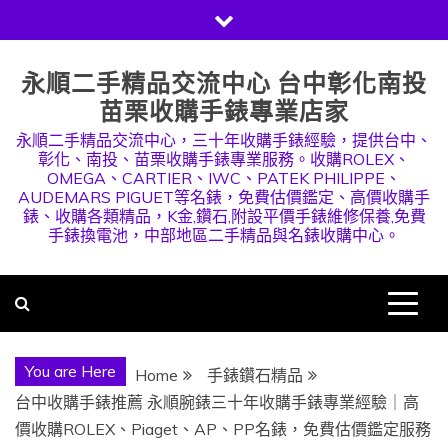
Skip
to
content
永順二手精品交流中心 台中彰化南投
苗栗收購手錶專業店家
永順二手精品交流中心，三十年收購手錶經驗，提供台中、
彰化、南投、苗栗收購手錶專業服務。收購ROLEX、
OMEGA、CARTIER、IWC、PATEK PHILIPPE、
AUDEMARS PIGUET等名錶，免費估價鑑定、高價收購手
錶、收購各類精品，K金,鑽石,附設平價手錶維修保養,免費
手錶換電池，中部地區二手精品與名錶收購中心。
You are Here
Home
手錶鑽石精品
台中收購手錶推薦 永順腕錶三十年收購手錶專業經驗｜高
價收購ROLEX、Piaget、AP、PP名錶，免費估價鑑定服務