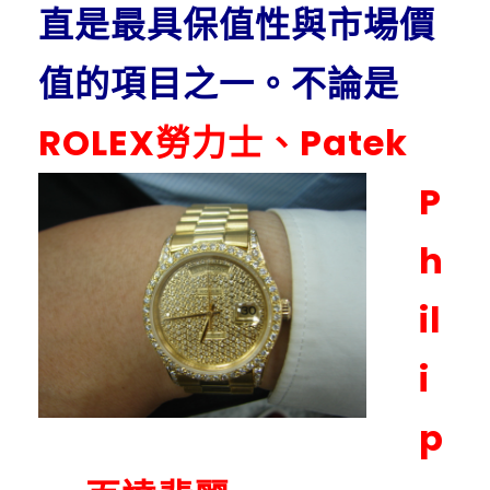
直是最具保值性與市場價
值的項目之一。不論是
ROLEX勞力士
、Patek
P
h
il
i
p