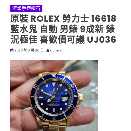
流當手錶鑽石
原裝 ROLEX 勞力士 16618
藍水鬼 自動 男錶 9成新 錶
況極佳 喜歡價可議 UJ036
2026 年 3 月 26 日
admin