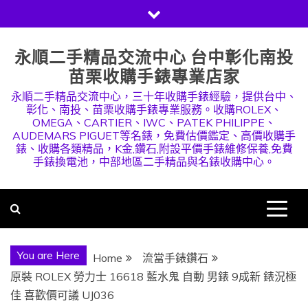
Skip
to
content
永順二手精品交流中心 台中彰化南投
苗栗收購手錶專業店家
永順二手精品交流中心，三十年收購手錶經驗，提供台中、
彰化、南投、苗栗收購手錶專業服務。收購ROLEX、
OMEGA、CARTIER、IWC、PATEK PHILIPPE、
AUDEMARS PIGUET等名錶，免費估價鑑定、高價收購手
錶、收購各類精品，K金,鑽石,附設平價手錶維修保養,免費
手錶換電池，中部地區二手精品與名錶收購中心。
You are Here
Home
流當手錶鑽石
原裝 ROLEX 勞力士 16618 藍水鬼 自動 男錶 9成新 錶況極
佳 喜歡價可議 UJ036