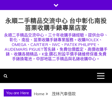
Skip
to
content
永順二手精品交流中心 台中彰化南投
苗栗收購手錶專業店家
永順二手精品交流中心，三十年收購手錶經驗，提供台中、
彰化、南投、苗栗收購手錶專業服務。收購ROLEX、
OMEGA、CARTIER、IWC、PATEK PHILIPPE、
AUDEMARS PIGUET等名錶，免費估價鑑定、高價收購手
錶、收購各類精品，K金,鑽石,附設平價手錶維修保養,免費
手錶換電池，中部地區二手精品與名錶收購中心。
You are Here
Home
茂林汽車借款